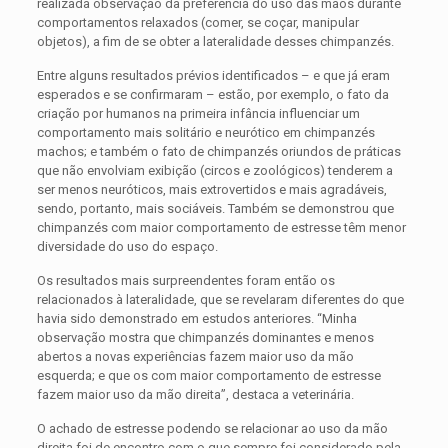
realizada observação da preferência do uso das mãos durante
comportamentos relaxados (comer, se coçar, manipular
objetos), a fim de se obter a lateralidade desses chimpanzés.
Entre alguns resultados prévios identificados – e que já eram
esperados e se confirmaram – estão, por exemplo, o fato da
criação por humanos na primeira infância influenciar um
comportamento mais solitário e neurótico em chimpanzés
machos; e também o fato de chimpanzés oriundos de práticas
que não envolviam exibição (circos e zoológicos) tenderem a
ser menos neuróticos, mais extrovertidos e mais agradáveis,
sendo, portanto, mais sociáveis. Também se demonstrou que
chimpanzés com maior comportamento de estresse têm menor
diversidade do uso do espaço.
Os resultados mais surpreendentes foram então os
relacionados à lateralidade, que se revelaram diferentes do que
havia sido demonstrado em estudos anteriores. “Minha
observação mostra que chimpanzés dominantes e menos
abertos a novas experiências fazem maior uso da mão
esquerda; e que os com maior comportamento de estresse
fazem maior uso da mão direita”, destaca a veterinária.
O achado de estresse podendo se relacionar ao uso da mão
direita foi de encontro com o que sempre foi considerado pela