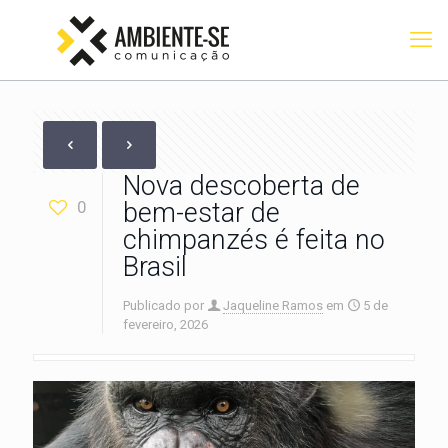
Nova descoberta de
0
bem-estar de
chimpanzés é feita no
Brasil
Publicado por
Jaqueline Ramos
em
5 de
fevereiro, 2026