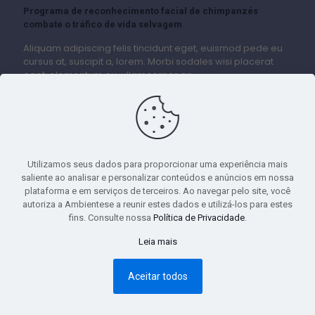
Programa de reconhecimento facial de chimpanzés
combate o tráfico de vida selvagem
Aliquam adipiscing felis tincidunt eget, euismod pede eu
cursus at, suscipit a, lorem. Morbi sodales wisi placerat
eget, elementum eu, ullamcorper ac
72
Leia mais
Utilizamos seus dados para proporcionar uma experiência mais
saliente ao analisar e personalizar conteúdos e anúncios em nossa
plataforma e em serviços de terceiros. Ao navegar pelo site, você
© 2019 Ambiente-se. Todos os direitos reservados.
autoriza a Ambientese a reunir estes dados e utilizá-los para estes
fins. Consulte nossa
Política de Privacidade
.
Leia mais
Aceitar todos