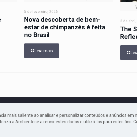
5 de fevereiro, 2026
e
Nova descoberta de bem-
3 de abril
estar de chimpanzés é feita
The S
no Brasil
Refle
Leia mais
Lei
© 2019 Ambiente-se. Todos os direitos reservados.
cia mais saliente ao analisar e personalizar conteúdos e anúncios em 
toriza a Ambientese a reunir estes dados e utilizá-los para estes fins. 