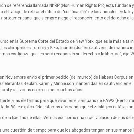
ión de referencia llamada NhRP (Non Human Rights Project), fundada y
l trabajo de retirar el rótulo de “cosificación” de los animales en la l
a norteamericana, que siempre niega el reconocimiento del derecho a la l
rso en la Suprema Corte del Estado de New York, que es la más alta inst
de los chimpancés Tommy y Kiko, mantenidos en cautiverio de manera i
nemos confianza que les será reconocido su derecho a la libertad”, dijo
en Noviembre envió el primer pedido (del mundo) de Habeas Corpus en 
Las elefantas Beulah, Karen y Minnie son mantenidas en cautiverio en e
ural y utilizadas en circos por muchos años.
 liberte a las elefantas para que vivan en el santuario de PAWS (Perfor
etado. Wise explica: “No estamos afirmando que el zoológico está violan
ón de la libertad de ellas. Vemos eso como una cruel violación de sus 
s una cuestión de tiempo para que los abogados tengan en sus manos l