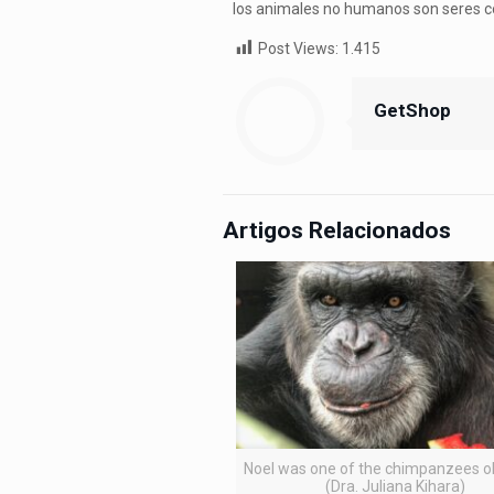
los animales no humanos son seres c
Post Views:
1.415
GetShop
Artigos Relacionados
Noel was one of the chimpanzees 
(Dra. Juliana Kihara)