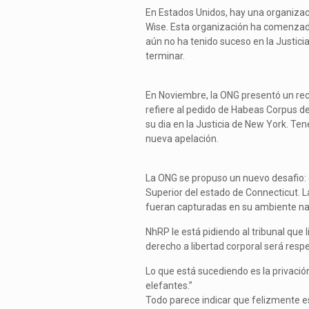
En Estados Unidos, hay una organizac
Wise. Esta organización ha comenzado e
aún no ha tenido suceso en la Justici
terminar.
En Noviembre, la ONG presentó un recu
refiere al pedido de Habeas Corpus 
su dia en la Justicia de New York. Te
nueva apelación.
La ONG se propuso un nuevo desafio: 
Superior del estado de Connecticut. 
fueran capturadas en su ambiente nat
NhRP le está pidiendo al tribunal que
derecho a libertad corporal será resp
Lo que está sucediendo es la privaci
elefantes.”
Todo parece indicar que felizmente e