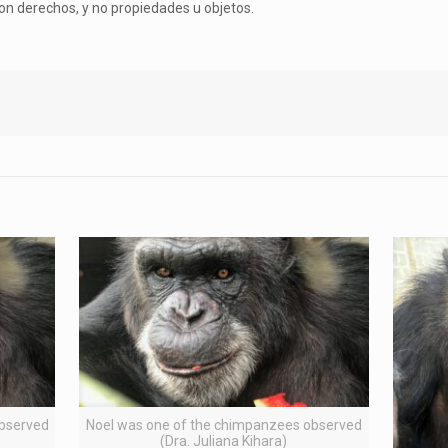
on derechos, y no propiedades u objetos.
observed
Noel was one of the chimpanzees observed
(Dra. Juliana Kihara)