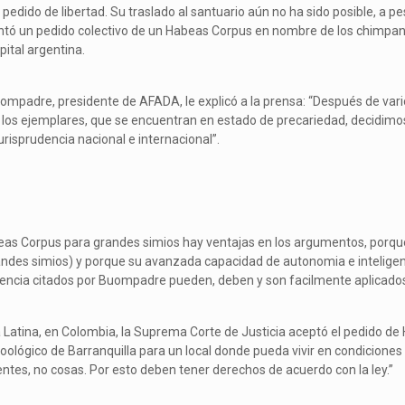
pedido de libertad. Su traslado al santuario aún no ha sido posible, a pe
ó un pedido colectivo de un Habeas Corpus en nombre de los chimpan
pital argentina.
uompadre, presidente de AFADA, le explicó a la prensa: “Después de var
e los ejemplares, que se encuentran en estado de precariedad, decidimos 
risprudencia nacional e internacional”.
as Corpus para grandes simios hay ventajas en los argumentos, porque
ndes simios) y porque su avanzada capacidad de autonomia e inteligenc
dencia citados por Buompadre pueden, deben y son facilmente aplicados
 Latina, en Colombia, la Suprema Corte de Justicia aceptó el pedido d
oológico de Barranquilla para un local donde pueda vivir en condiciones 
ientes, no cosas. Por esto deben tener derechos de acuerdo con la ley.”