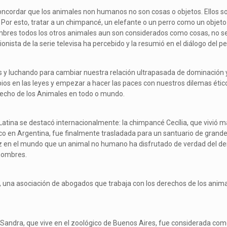
ncordar que los animales non humanos no son cosas o objetos. Ellos son
 Por esto, tratar a un chimpancé, un elefante o un perro como un objeto
bres todos los otros animales aun son considerados como cosas, no se
ionista de la serie televisa ha percebido y la resumió en el diálogo del p
y luchando para cambiar nuestra relación ultrapasada de dominación y
s en las leyes y empezar a hacer las paces con nuestros dilemas ético
recho de los Animales en todo o mundo.
Latina se destacó internacionalmente: la chimpancé Cecília, que vivió m
en Argentina, fue finalmente trasladada para un santuario de grandes
z en el mundo que un animal no humano ha disfrutado de verdad del der
 hombres.
 una asociación de abogados que trabaja con los derechos de los animal
a Sandra, que vive en el zoológico de Buenos Aires, fue considerada 