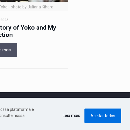
Yoko - photo by Juliana Kihara
, 2025
tory of Yoko and My
ction
a mais
nossa plataforma e
Consulte nossa
Leia mais
Aceitar todos