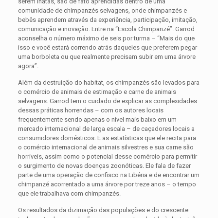
serem inatas, são de fato aprendidas dentro de uma
comunidade de chimpanzés selvagens, onde chimpanzés e
bebês aprendem através da experiência, participação, imitação,
comunicação e inovação. Entre na “Escola Chimpanzé”. Garrod
aconselha o número máximo de seis por turma – “Mais do que
isso e você estará correndo atrás daqueles que preferem pegar
uma borboleta ou que realmente precisam subir em uma árvore
agora”.
Além da destruição do habitat, os chimpanzés são levados para
o comércio de animais de estimação e carne de animais
selvagens. Garrod tem o cuidado de explicar as complexidades
dessas práticas horrendas – com os autores locais
frequentemente sendo apenas o nível mais baixo em um
mercado internacional de larga escala – de caçadores locais a
consumidores domésticos. E as estatísticas que ele recita para
o comércio internacional de animais silvestres e sua carne são
horríveis, assim como o potencial desse comércio para permitir
o surgimento de novas doenças zoonóticas. Ele fala de fazer
parte de uma operação de confisco na Libéria e de encontrar um
chimpanzé acorrentado a uma árvore por treze anos – o tempo
que ele trabalhava com chimpanzés.
Os resultados da dizimação das populações e do crescente