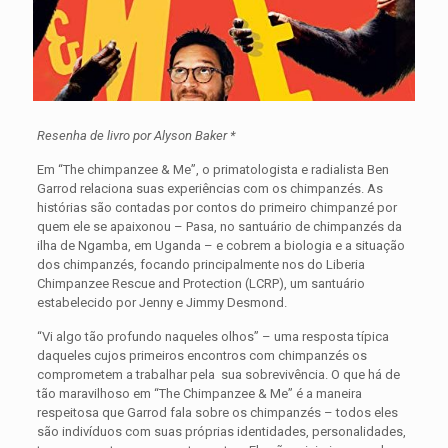
Resenha de livro por Alyson Baker *
Em “The chimpanzee & Me”, o primatologista e radialista Ben
Garrod relaciona suas experiências com os chimpanzés. As
histórias são contadas por contos do primeiro chimpanzé por
quem ele se apaixonou – Pasa, no santuário de chimpanzés da
ilha de Ngamba, em Uganda – e cobrem a biologia e a situação
dos chimpanzés, focando principalmente nos do Liberia
Chimpanzee Rescue and Protection (LCRP), um santuário
estabelecido por Jenny e Jimmy Desmond.
“Vi algo tão profundo naqueles olhos” – uma resposta típica
daqueles cujos primeiros encontros com chimpanzés os
comprometem a trabalhar pela sua sobrevivência. O que há de
tão maravilhoso em “The Chimpanzee & Me” é a maneira
respeitosa que Garrod fala sobre os chimpanzés – todos eles
são indivíduos com suas próprias identidades, personalidades,