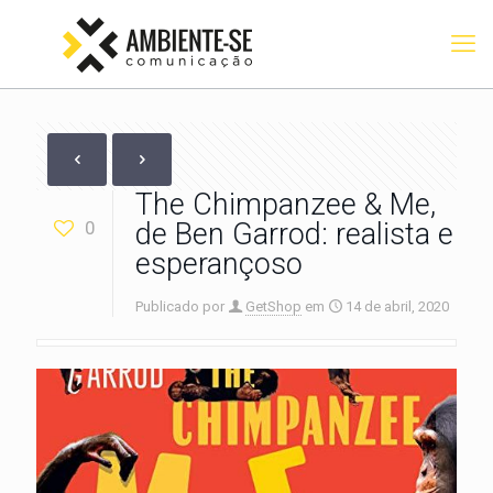
The Chimpanzee & Me,
0
de Ben Garrod: realista e
esperançoso
Publicado por
GetShop
em
14 de abril, 2020