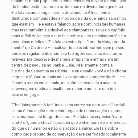
isolamento das populações remanescentes devido à destruição
do habitat estão levando a problemas de diversidade genética.
Ele fala de uma longa história de abuso na África, onde
destruímos comunidades e modos de vida que nunca sabíamos
que existiam – ele estava falando sobre comunidades humanas,
mas isso também é aplicável aos chimpanzés. Talvez o capítulo
mais difícil de ler seja o que fala sobre o uso de chimpanzés em
pesquisas médicas. Ele fala da estratégia “fora da vista, fora da
mente” do Ocidente – localizando seus laboratórios em países
onde os regulamentos não são tão rigorosos, e os resultados
terríveis. Ele descreve de maneira arrepiante a entrada em um
centro de pesquisa no Caribe. E ele, infelizmente, conta a
história de Samantha na Libéria – e eu desafio você a não chorar
enquanto lê. Garrod mais uma vez aponta a complexidade – ele
é contra testes em animais, mas não se recusaria a usar as
intervenções médicas resultantes quando um ente querido
estiver em jogo.
“The Chimpanzee & Me” inclui uma entrevista com Jane Goodall
e uma ótima seção sobre estratégias de conservação e como
elas mudaram ao longo dos anos. Ele fala das espécies ‘carro-
chefe’ e ‘guarda-chuva’ e postula que o chimpanzé é a referência
do que os humanos estão dispostos a salvar. Ele fala sobre
como cada projeto de conservação deve ser focado localmente