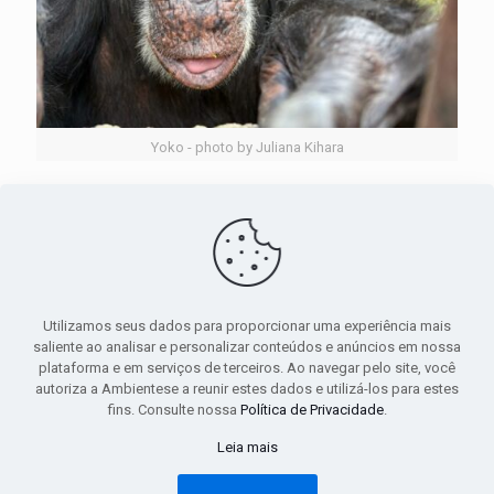
Yoko - photo by Juliana Kihara
3 de abril, 2025
The Story of Yoko and My Reflection
Leia mais
Utilizamos seus dados para proporcionar uma experiência mais
saliente ao analisar e personalizar conteúdos e anúncios em nossa
Comments are closed.
plataforma e em serviços de terceiros. Ao navegar pelo site, você
autoriza a Ambientese a reunir estes dados e utilizá-los para estes
fins. Consulte nossa
Política de Privacidade
.
Leia mais
© 2019 Ambiente-se. Todos os direitos reservados.