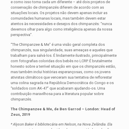
e como isso torna cada um diferente – até dois projetos de
conservação de chimpanzés diferem de acordo com as
situações locais. Os projetos não devem apenas incluir as
comunidades humanas locais, mas também devem estar
atentos às necessidades e desejos dos chimpanzés: “nunca
devemos olhar para algo como inteligência apenas da nossa
perspectiva”.
“The Chimpanzee & Me” é uma visão geral completa dos
chimpanzés, sua singularidade, suas ameaças e aqueles que
trabalham para salvá-los. É lindamente ilustrado, principalmente
com fotografias coloridas dos bebês no LCRP. É brutalmente
honesto sobre a terrível situação em que os chimpanzés estão,
mas também inclui histórias esperançosas, como os jovens
ativistas climáticos que venceram sua tentativa de reflorestar
uma colina sagrada na República Democrática do Congo e os
“soldados com AK-47” que acabaram ajudando-os. Uma
contribuição maravilhosa para a literatura popular sobre
chimpanzés.
The Chimpanzee & Me, de Ben Garrod – London: Head of
Zeus, 2019
* Alyson Baker é bibliotecária em Nelson, na Nova Zelândia. Ela